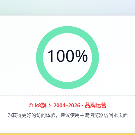
100%
© k8旗下 2004–2026 · 品牌运营
为获得更好的访问体验，建议使用主流浏览器访问本页面